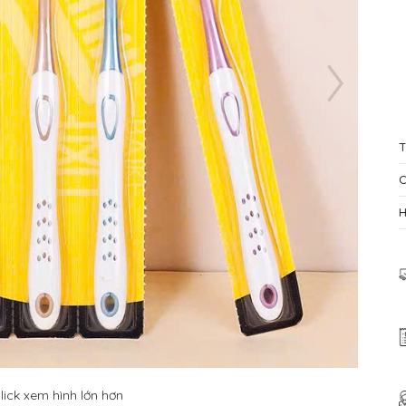
T
C
lick xem hình lớn hơn