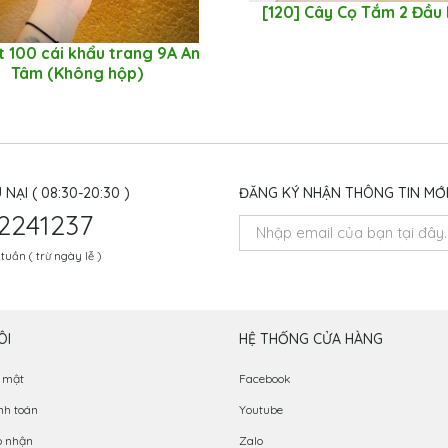
[120] Cây Cọ Tắm 2 Đầu
et 100 cái khẩu trang 9A An
Tâm (Không hộp)
 NẠI ( 08:30-20:30 )
ĐĂNG KÝ NHẬN THÔNG TIN MỚ
2241237
tuần ( trừ ngày lễ )
ÔI
HỆ THỐNG CỬA HÀNG
 mật
Facebook
nh toán
Youtube
o nhận
Zalo