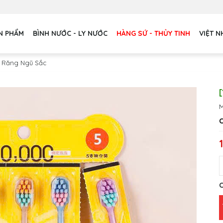
ẢN PHẨM
BÌNH NƯỚC - LY NƯỚC
HÀNG SỨ - THỦY TINH
VIỆT N
h Răng Ngũ Sắc
M
C