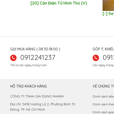
[20] Cân Điện Tử Hình Thú (V)
[-] S
GỌI MUA HÀNG ( 08:30-18:00 )
GÓP Ý, KHIẾU
0912241237
091
Tất cả các ngày trong tuần
Các ngày trong 
HỖ TRỢ KHÁCH HÀNG
VỀ CHÚNG T
CÔNG TY TNHH GIA DỤNG NHANH
Chính sách bảo
Địa chỉ: 543E Hương Lộ 2, Phường Bình Trị
Chính sách tha
Đông, TP. Hồ Chí Minh
Chính sách gia