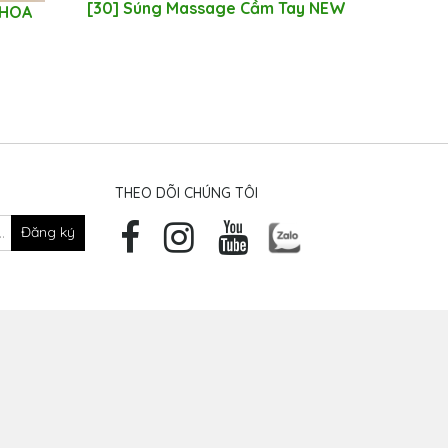
[30] Súng Massage Cầm Tay NEW
 HOA
I
THEO DÕI CHÚNG TÔI
Đăng ký