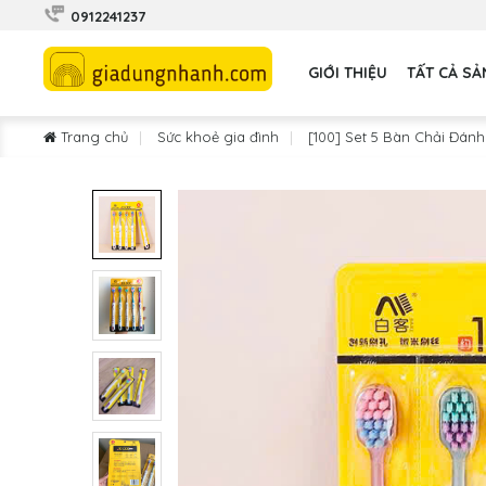
0912241237
GIỚI THIỆU
TẤT CẢ S
Trang chủ
Sức khoẻ gia đình
[100] Set 5 Bàn Chải Đán