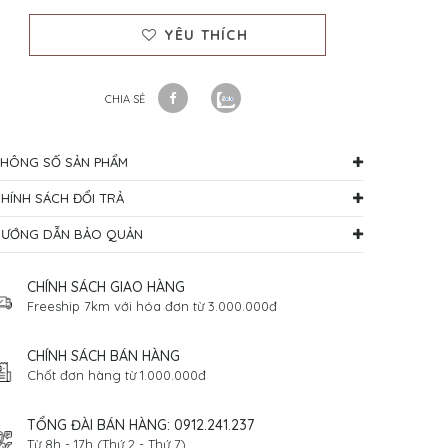
YÊU THÍCH
CHIA SẺ
HÔNG SỐ SẢN PHẨM
HÍNH SÁCH ĐỔI TRẢ
HƯỚNG DẪN BẢO QUẢN
CHÍNH SÁCH GIAO HÀNG
Freeship 7km với hóa đơn từ 3.000.000đ
CHÍNH SÁCH BÁN HÀNG
Chốt đơn hàng từ 1.000.000đ
TỔNG ĐÀI BÁN HÀNG: 0912.241.237
Click xem hình lớn hơn
Từ 8h - 17h (Thứ 2 - Thứ 7)