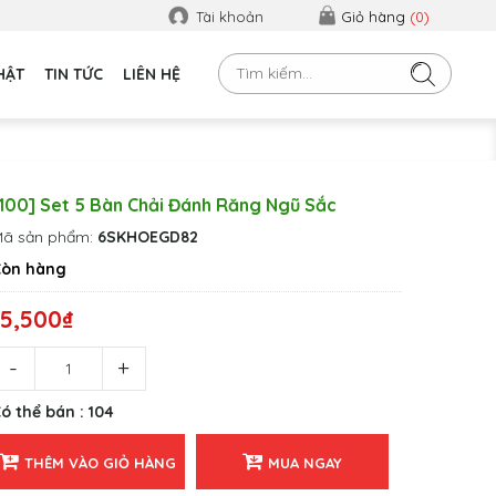
Tài khoản
Giỏ hàng
(
0
)
HẬT
TIN TỨC
LIÊN HỆ
[100] Set 5 Bàn Chải Đánh Răng Ngũ Sắc
ã sản phẩm:
6SKHOEGD82
Còn hàng
15,500₫
ó thể bán : 104
THÊM VÀO GIỎ HÀNG
MUA NGAY