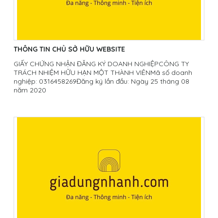
THÔNG TIN CHỦ SỞ HỮU WEBSITE
GIẤY CHỨNG NHẬN ĐĂNG KÝ DOANH NGHIỆPCÔNG TY
TRÁCH NHIỆM HỮU HẠN MỘT THÀNH VIÊNMã số doanh
nghiệp: 0316458269Đăng ký lần đầu: Ngày 25 tháng 08
năm 2020