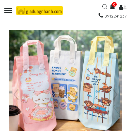
0
0912241237