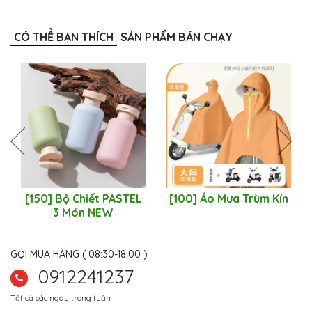
CÓ THỂ BẠN THÍCH
SẢN PHẨM BÁN CHẠY
[150] Bộ Chiết PASTEL
[100] Áo Mưa Trùm Kín
3 Món NEW
GỌI MUA HÀNG ( 08:30-18:00 )
0912241237
Tất cả các ngày trong tuần