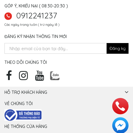
GÓP Ý, KHIẾU NẠI ( 08:30-20:30 )
0912241237
Các ngày trong tuần ( trừ ngày lễ )
ĐĂNG KÝ NHẬN THÔNG TIN MỚI
Đăng ký
THEO DÕI CHÚNG TÔI
HỖ TRỢ KHÁCH HÀNG
VỀ CHÚNG TÔI
HỆ THỐNG CỬA HÀNG